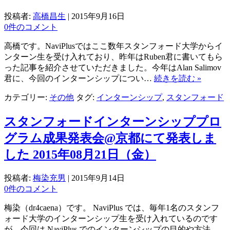
投稿者:
高橋昌生
|
2015年9月16日
0件のコメント
高橋です。NaviPlusではここ数年スタンフォード大学からイ
ンターン生を受け入れており、昨年はRuben君に書いてもら
った記事を紹介させていただきました。今年はAlan Salimov
君に、今回のインターンシップについ…
続きを読む »
カテゴリー:
その他
タグ:
インターンシップ
,
スタンフォード
スタンフォードインターンシッププロ
グラム成果発表会@京都にて発表しま
した 2015年08月21日（金）
投稿者:
梅染充男
|
2015年9月14日
0件のコメント
梅染（dr4caena）です。 NaviPlus では、毎年1名のスタンフ
ォード大学のインターンシップ生を受け入れているのです
が、今回は NaviPlus でのインターンシップの目的や方法、