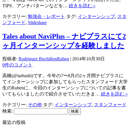
TIPS、アンチパターンなどを…
続きを読む »
カテゴリー:
勉強会・レポート
タグ:
インターンシップ
,
スタ
ンフォード
,
Slideshare
Tales about NaviPlus – ナビプラスにて2
ヶ月インターンシップを経験しました
投稿者:
Rodriguez BuchillonRuben
|
2014年10月30日
0件のコメント
高橋(@tarhashi)です。今年の7〜8月の2ヶ月間ナビプラスに
てインターンシップに参加してもらったスタンフォード大学
生のRubenに、今回のインターンシップについての記事を書
いてもらいましたので紹介させていただきま…
続きを読む »
カテゴリー:
その他
タグ:
インターンシップ
,
スタンフォード
検索:
最近の投稿