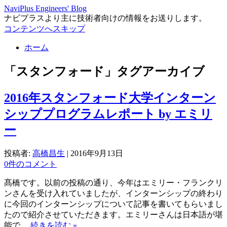
NaviPlus Engineers' Blog
ナビプラスより主に技術者向けの情報をお送りします。
コンテンツへスキップ
ホーム
「
スタンフォード
」タグアーカイブ
2016年スタンフォード大学インターン
シッププログラムレポート by エミリ
ー
投稿者:
高橋昌生
|
2016年9月13日
0件のコメント
髙橋です。以前の投稿の通り、今年はエミリー・フランクリ
ンさんを受け入れていましたが、インターンシップの終わり
に今回のインターンシップについて記事を書いてもらいまし
たので紹介させていただきます。エミリーさんは日本語が堪
能で…
続きを読む »