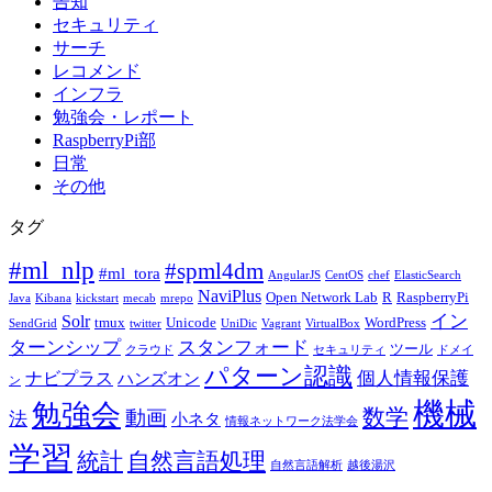
告知
セキュリティ
サーチ
レコメンド
インフラ
勉強会・レポート
RaspberryPi部
日常
その他
タグ
#ml_nlp
#spml4dm
#ml_tora
AngularJS
CentOS
chef
ElasticSearch
NaviPlus
Open Network Lab
R
RaspberryPi
Java
Kibana
kickstart
mecab
mrepo
イン
Solr
tmux
Unicode
WordPress
SendGrid
twitter
UniDic
Vagrant
VirtualBox
ターンシップ
スタンフォード
ツール
クラウド
セキュリティ
ドメイ
パターン認識
個人情報保護
ナビプラス
ハンズオン
ン
機械
勉強会
数学
動画
法
小ネタ
情報ネットワーク法学会
学習
統計
自然言語処理
自然言語解析
越後湯沢