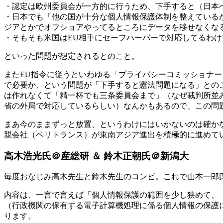
・認定は欧州委員会が一方的に行うため、下手すると（日本
・日本でも「他の国が十分な個人情報保護体制を整えているか
ジアとかでオフショアやってるところにデータを移せなくな
・そもそも米国はEU相手にセーフハーバーで対応してるわ
といった問題が想定されるとのこと。
またEU指令に従うといわゆる「プライバシーコミッショナ
で必要か、という問題が「下手すると憲法問題になる」との
は作れなくて「精一杯でも三条委員会まで」（なぜ裁判所並みの機
省の外局で対応しているらしい）なんかもあるので、この問
まあ今のままずっと放置、というわけにはいかないのは確か
親会社（ベリトランス）が東南アジア進出を積極的に進めて
高木浩光氏＠産総研 ＆ 鈴木正朝氏＠新潟大
毎度おなじみ高木先生と鈴木先生のコンビ。これで山本一郎
内容は、一言で言えば「個人情報保護の範囲を少し狭めて、
（行政機関の保有する電子計算機処理に係る個人情報の保護
ります。