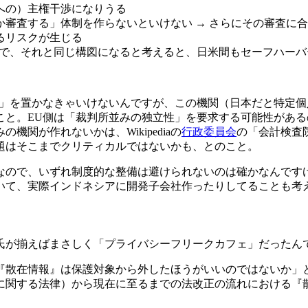
への）主権干渉になりうる
審査する」体制を作らないといけない → さらにその審査に合
るリスクが生じる
けで、それと同じ構図になると考えると、日米間もセーフハー
ー」を置かなきゃいけないんですが、この機関（日本だと特定
こと。EU側は「裁判所並みの独立性」を要求する可能性があ
関が作れないかは、Wikipediaの
行政委員会
の「会計検査
題はそこまでクリティカルではないかも、とのこと。
なので、いずれ制度的な整備は避けられないのは確かなんです
いて、実際インドネシアに開発子会社作ったりしてることも考
氏が揃えばまさしく「プライバシーフリークカフェ」だったん
『散在情報』は保護対象から外したほうがいいのではないか」と
に関する法律）から現在に至るまでの法改正の流れにおける『