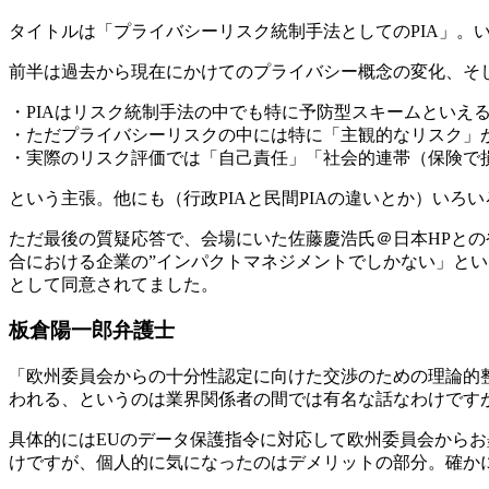
タイトルは「プライバシーリスク統制手法としてのPIA」。
前半は過去から現在にかけてのプライバシー概念の変化、そ
・PIAはリスク統制手法の中でも特に予防型スキームといえ
・ただプライバシーリスクの中には特に「主観的なリスク」
・実際のリスク評価では「自己責任」「社会的連帯（保険で
という主張。他にも（行政PIAと民間PIAの違いとか）い
ただ最後の質疑応答で、会場にいた佐藤慶浩氏＠日本HPとの
合における企業の”インパクトマネジメントでしかない」とい
として同意されてました。
板倉陽一郎弁護士
「欧州委員会からの十分性認定に向けた交渉のための理論的
われる、というのは業界関係者の間では有名な話なわけです
具体的にはEUのデータ保護指令に対応して欧州委員会から
けですが、個人的に気になったのはデメリットの部分。確か