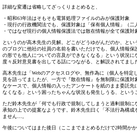
詳細な変遷は省略してざっくりまとめると、
・昭和63年法はそもそも電算処理ファイルのみが保護対象
・現行の行政機関法でも、保護対象は「保有個人情報」（二人
・ではなぜ現行の個人情報保護法では散在情報が全て保護対象
というのが高木先生の見解。どこがどうゆがんだのか、とい
のブログに他社の社員の名前を書いただけでも、個人情報保
の形でも他人についての言及ができなくなる」という状況に
度々反対意見書を出してる話につながる、と解説されてまし
高木先生は「Webのアクセスログや、無作為に（個人を特定
見を語ってましたが、一方で『散在情報』を無制限に保護対象
なケースで、個人情報の入ったアンケートを紙のまま委託先に
なくなる」という困ったちゃんな状況も発生しうる、という
ただ鈴木先生が「何でも行政で規制してしまうと過剰規制に
承知の上での提案なようです。鈴木先生曰く「不法行為構成
ません…。
午後についてはまた後日（ここまでまとめるだけで2時間か