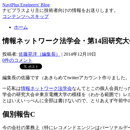
NaviPlus Engineers' Blog
ナビプラスより主に技術者向けの情報をお送りします。
コンテンツへスキップ
ホーム
情報ネットワーク法学会・第14回研究大
投稿者:
佐藤晃洋（編集長）
|
2014年12月19日
0件のコメント
編集長の佐藤です（あきらめてtwitterアカウント作りました。
一応私は
情報ネットワーク法学会
なんてとこの個人会員だっ
学会の研究大会＠東京電機大学の模様を（わかる範囲で）レ
とはいえいっぺんに全部は書けないので、とりあえず午前中
個別報告C
今の会社の業務上（特にレコメンドエンジンはパーソナルデ