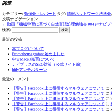
関連
カテゴリー:
勉強会・レポート
タグ:
情報ネットワーク法学会
投稿ナビゲーション
←
動画「機械学習に基づく自然言語処理勉強会 #04 @ナビ
検索:
最近の投稿
本ブログについて
Prometheus+grafana始めました
中古Macの売買について
ナビプラスのSEO対策（公式サイト編）
bitlyアンチパターン
最近のコメント
【警告】Facebook 上に徘徊するマルウェアについて
に
【警告】Facebook 上に徘徊するマルウェアについて
に
【警告】Facebook 上に徘徊するマルウェアについて
に
【警告】Facebook 上に徘徊するマルウェアについて
に
【警告】Facebook 上に徘徊するマルウェアについて
に