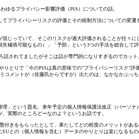
いわゆるプライバシー影響評価（PIA）についての話。
してプライバシーリスクの評価とその統制方法についての変遷
る
が混じっていて、そこのリスクが過大評価されることが往々に
損失補填可能なもの）」「予防」という3つの手法を総合して
ろいろ話されてましたがそこは話が専門的になりすぎるのでカット
やりとりで「今のPIAは真の意味での”プライバシーリスク”評
うコメントが（佐藤氏からですが）出たのは、なかなかぶっちゃ
整理」という題名。来年予定の個人情報保護法改正（パーソナ
が、実際のところどーなのよ？というお話です。
お墨付きをもらったとして、果たしてどの程度のメリットがあ
にEUとの（個人情報を含む）データのやりとりは楽になるもの