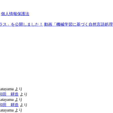
,
個人情報保護法
プラス」を公開しました！
動画「機械学習に基づく自然言語処理勉
katayama
より
和田 耕造
より
katayama
より
和田 耕造
より
katayama
より