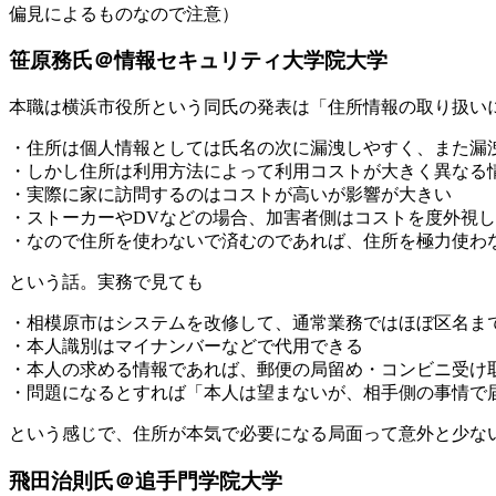
偏見によるものなので注意）
笹原務氏＠情報セキュリティ大学院大学
本職は横浜市役所という同氏の発表は「住所情報の取り扱い
・住所は個人情報としては氏名の次に漏洩しやすく、また漏
・しかし住所は利用方法によって利用コストが大きく異なる
・実際に家に訪問するのはコストが高いが影響が大きい
・ストーカーやDVなどの場合、加害者側はコストを度外視
・なので住所を使わないで済むのであれば、住所を極力使わ
という話。実務で見ても
・相模原市はシステムを改修して、通常業務ではほぼ区名ま
・本人識別はマイナンバーなどで代用できる
・本人の求める情報であれば、郵便の局留め・コンビニ受け
・問題になるとすれば「本人は望まないが、相手側の事情で届け
という感じで、住所が本気で必要になる局面って意外と少な
飛田治則氏＠追手門学院大学